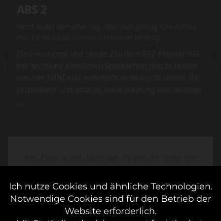
ABS 2
Nicht exakt derselbe Tag, aber nah genug fürs Archiv:
Am 13.06.2022 schrieb ich diesen Beitrag.
Ein Freund mir und seines Zeichens KFZ-Meister riet
mir an meine komischen Spielsachen sein zu lassen
und den MINI mal ordentlich auslesen zu lassen. Ich
respektiere und schätze seine Meinung sehr, befolge
…
Am Ende wird alles gut. Wenn es nicht gut
ist, ist es nicht das Ende.
OSCAR WILDE