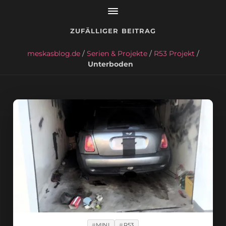
ZUFÄLLIGER BEITRAG
meskasblog.de
/
Serien & Projekte
/
R53 Projekt
/
Unterboden
MINI
R53