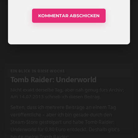
EIN BLICK IN DIESE WOCHE
Tomb Raider: Underworld
Nicht exakt derselbe Tag, aber nah genug fürs Archiv:
Am 14.07.2013 schrieb ich diesen Beitrag.
Selten, dass ich mehrere Beiträge an einem Tag
veröffentliche – aber ich bin gerade durch den
Steam-Store gestolpert und habe Tomb Raider:
Underworld für 0,80 Euro entdeckt. Deshalb gibt’s
heute meine Tomb Raider: …