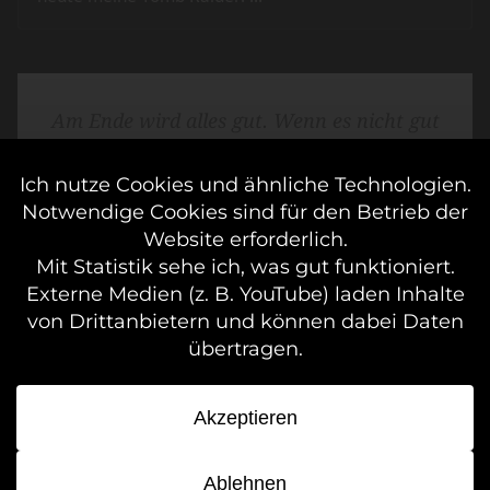
Am Ende wird alles gut. Wenn es nicht gut
ist, ist es nicht das Ende.
OSCAR WILDE
Community
·
Blog
·
Pearl of Africa
·
Zeitlinie
·
Zufälliger Beitrag
·
Fediverse
IMPRESSUM & DATENSCHUTZ
© 2013–2026
MESKA.ME
|
MESKASBLOG.DE