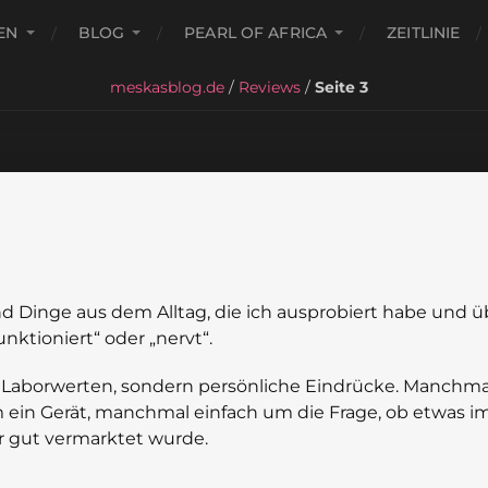
EN
BLOG
PEARL OF AFRICA
ZEITLINIE
meskasblog.de
/
Reviews
/
Seite 3
und Dinge aus dem Alltag, die ich ausprobiert habe und ü
unktioniert“ oder „nervt“.
t Laborwerten, sondern persönliche Eindrücke. Manchma
 ein Gerät, manchmal einfach um die Frage, ob etwas i
ur gut vermarktet wurde.