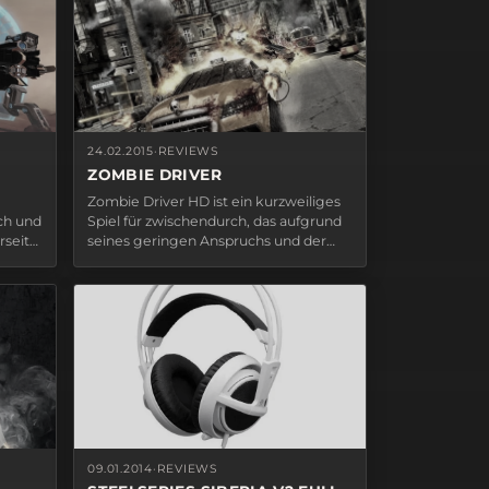
24.02.2015
·
REVIEWS
ZOMBIE DRIVER
Zombie Driver HD ist ein kurzweiliges
ch und
Spiel für zwischendurch, das aufgrund
seits
seines geringen Anspruchs und der
ich an
sich ständig wiederholenden
o mag.
Missionen schnell langweilig werden
h
kann. Dennoch bietet es ein paar
daran,
lustige Momente und hebt sich durch
seinen Fokus auf Autos von anderen…
09.01.2014
·
REVIEWS