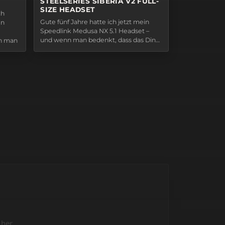
STEELSERIES SIBERIA V2 FULL-
SIZE HEADSET
ch
Gute fünf Jahre hatte ich jetzt mein
en
Speedlink Medusa NX 5.1 Headset –
und wenn man bedenkt, dass das Ding
n man
quasi im Dauerbetrieb war, ist es
 mit
erstaunlich, wie lange es
n
durchgehalten hat. Mein Kumpel und
ik
meine Freundin Nachdem meine
nd
Freundin dem Medusa versehentlich
den Rest…
her.