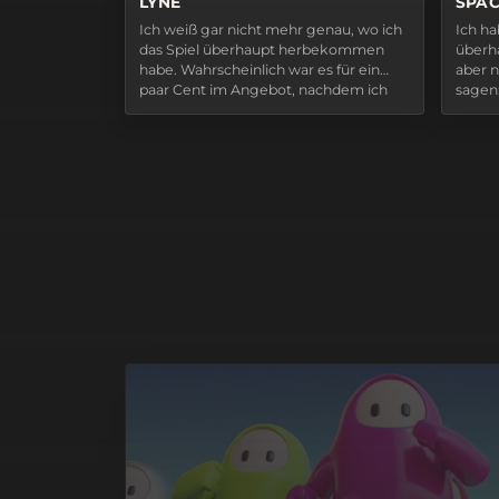
LYNE
SPAC
Ich weiß gar nicht mehr genau, wo ich
Ich ha
das Spiel überhaupt herbekommen
überha
habe. Wahrscheinlich war es für ein
aber n
paar Cent im Angebot, nachdem ich
sagen
wieder einmal einige meiner Steam-
vorwe
Sammelkarten kombiniert und
einer 
dadurch einen Gutschein erhalten
Minecr
habe. LYNE ist eine Art…
Minecr
geleg