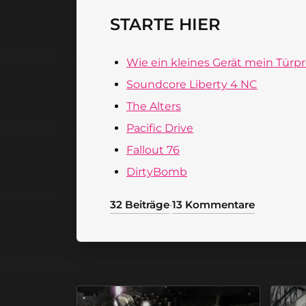
STARTE HIER
Wie ein kleines Gerät mein Türp
Soundcore Liberty 4 NC
The Alters
Pacific Drive
Fallout 76
DirtyBomb
32 Beiträge
13 Kommentare
·