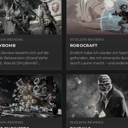
2015
·
REVIEWS
07.03.2015
·
REVIEWS
TYBOMB
ROBOCRAFT
 Review bezieht sich auf die
Endlich habe ich wieder ein Spiel
le Betaversion (Stand siehe
gefunden, das mir einerseits dur
l). Was ist DirtyBomb?
durch Laune macht – und anderer
omb... keine Ahnung wie die
kostenlos ist. Es bietet alles, was 
ckler auf den Namen gekommen
den ganzen „Würfelspielchen“ s
recht unkreativ und auch absolut
In Zockerkreisen nennt man mic
i, aber egal... ist ein
„Bob der Baumeister“ – das liegt 
geladenes, First-Person, Ego-
dass…
er,…
19.02.2014
·
REVIEWS
2014
·
REVIEWS