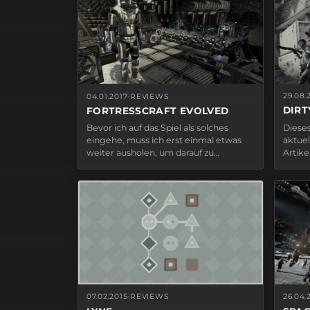
29.08.
04.01.2017
·
REVIEWS
DIR
FORTRESSCRAFT EVOLVED
Dieses
Bevor ich auf das Spiel als solches
aktuel
eingehe, muss ich erst einmal etwas
Artike
weiter ausholen, um darauf zu
DirtyB
sprechen zu kommen, wie ich
Entwi
überhaupt auf diesen Titel gekommen
sind, 
bin. Hin und wieder kommt es vor, dass
sinnfre
ich mich durch meine Steam-
action
Bibliothek klicke und einfach nichts
Shoot
zum…
07.02.2015
·
REVIEWS
26.04.