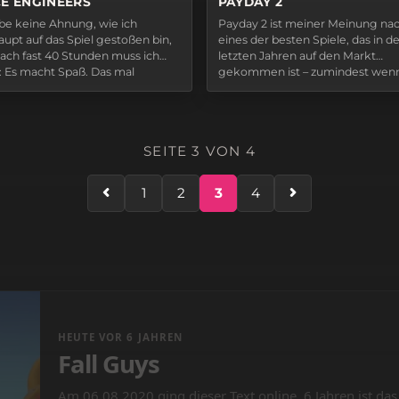
PAYDAY 2
E ENGINEERS
Payday 2 ist meiner Meinung na
be keine Ahnung, wie ich
eines der besten Spiele, das in d
upt auf das Spiel gestoßen bin,
letzten Jahren auf den Markt
ach fast 40 Stunden muss ich
gekommen ist – zumindest wen
: Es macht Spaß. Das mal
auf Koop-Action steht und gerne
g. Ich habe schon länger nach
seinen Freunden ein paar Banke
guten Survival-Alternative zu
ausraubt. Man kann über die Graf
aft gesucht. Obwohl ich
streiten, über den Soundtrack u
aft selbst nur noch
SEITE 3 VON 4
das…
entlich…
1
2
3
4
HEUTE VOR 6 JAHREN
Fall Guys
Am 06.08.2020 ging dieser Text online. 6 Jahren ist das 