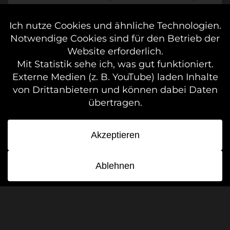
ist, ist es nicht das Ende.
OSCAR WILDE
Community
·
Blog
·
Pearl of Africa
·
Zeitlinie
·
Zufälliger Beitrag
·
Fediverse
IMPRESSUM & DATENSCHUTZ
© 2013–2026
MESKA.ME
|
MESKASBLOG.DE