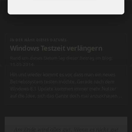
IN DER NÄHE DIESES DATUMS
Windows Testzeit verlängern
Rund um dieses Datum lag dieser Beitrag im Blog:
15.05.2014.
Hin und wieder kommt es vor, dass man ein neues
Betriebssystem testen möchte. Gerade nach dem
Windows 8.1 Update kommen immer mehr Nutzer
auf die Idee, sich das Ganze doch mal anzuschauen …
Am Ende wird alles gut. Wenn es nicht gut