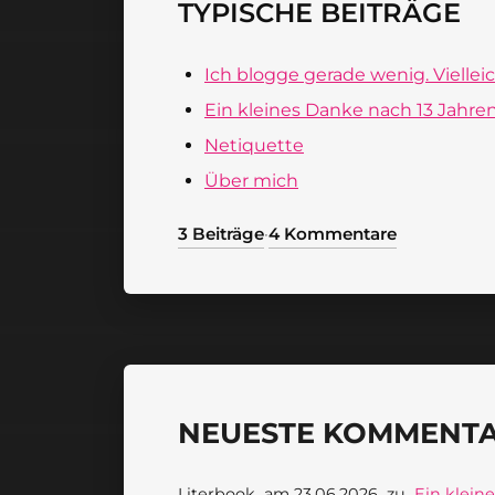
TYPISCHE BEITRÄGE
Ich blogge gerade wenig. Vielleic
Ein kleines Danke nach 13 Jahre
Netiquette
Über mich
3 Beiträge
4 Kommentare
·
NEUESTE KOMMENTAR
Literbook
am 23.06.2026
zu
Ein klein