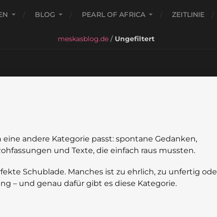
EN
BLOG
PEARL OF AFRICA
ZEITLINIE
meskasblog.de
/
Ungefiltert
 in eine andere Kategorie passt: spontane Gedanken,
Rohfassungen und Texte, die einfach raus mussten.
fekte Schublade. Manches ist zu ehrlich, zu unfertig ode
ng – und genau dafür gibt es diese Kategorie.