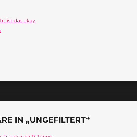
ht ist das okay.
n
E IN „UNGEFILTERT“
es Danke nach 13 Jahren
: